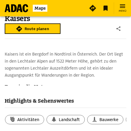
Maps
MENÜ
Kaisers
Route planen
Kaisers ist ein Bergdorf in Nordtirol in Österreich. Der Ort liegt
in den Lechtaler Alpen auf 1522 Meter Höhe, gehört zu den
sogenannten Lechtaler Auszeitdörfern und ist ein idealer
Ausgangspunkt für Wanderungen in der Region.
Raus in die Natur
Eine Vielzahl an Wanderrouten, Pfaden und Themenwegen
Highlights & Sehenswertes
laden zu Erkundung der Bergwelt ein, Hütten und
Almen zur Einkehr. Wer die Natur und die ruhige Atmosphäre
der Berge genießen möchte, ist hier richtig.
Aktivitäten
Landschaft
Bauwerke
Winteraktivitäten