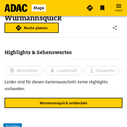
Maps
MENÜ
Wurmannsquick
Route planen
Highlights & Sehenswertes
Aktivitäten
Landschaft
Bauwerke
Leider sind für diesen Kartenausschnitt keine Highlights
vorhanden.
Wurmannsquick entdecken
Kroatien