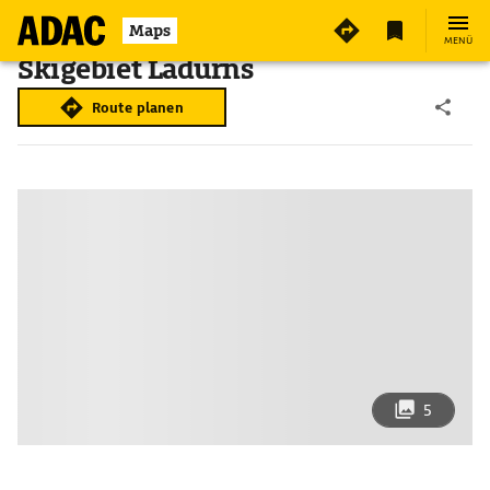
Maps
MENÜ
Skigebiet Ladurns
Route planen
5