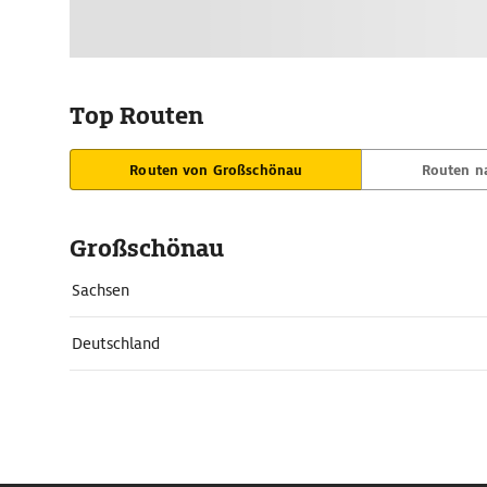
Top Routen
Routen von Großschönau
Routen n
Großschönau
Sachsen
Deutschland