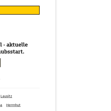
 - aktuelle
ubsstart.
g
Lausitz
pa
Herrnhut