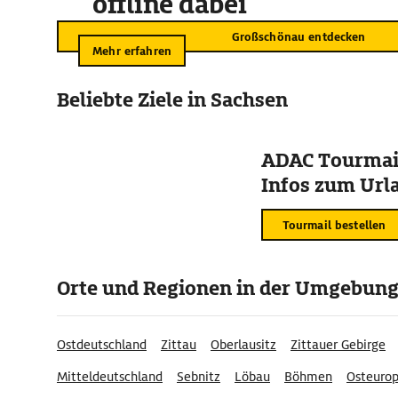
offline dabei
Großschönau entdecken
Mehr erfahren
Beliebte Ziele in Sachsen
ADAC Tourmail
Infos zum Urla
Tourmail bestellen
Orte und Regionen in der Umgebun
Ostdeutschland
Zittau
Oberlausitz
Zittauer Gebirge
Mitteldeutschland
Sebnitz
Löbau
Böhmen
Osteuro