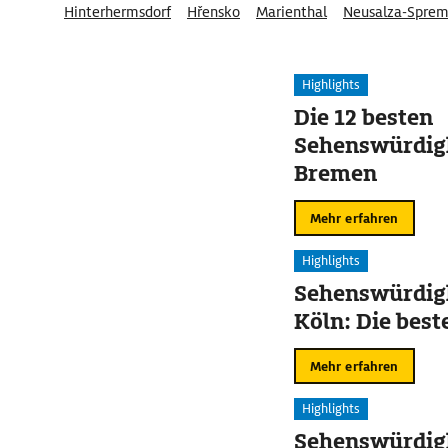
Hinterhermsdorf
Hřensko
Marienthal
Neusalza-Sprem
Lausitzer Neißeland
Highlights
Die 12 besten
Sehenswürdigk
Bremen
Mehr erfahren
Highlights
Sehenswürdigk
Köln: Die best
Mehr erfahren
Highlights
Sehenswürdigk