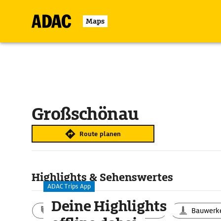
Maps
Großschönau
Route planen
Highlights & Sehenswertes
ADAC Trips App
Deine Highlights
Aktivitäten
Landschaft
Bauwerk