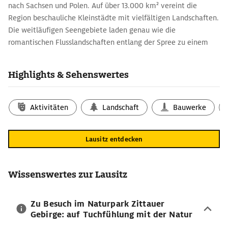
nach Sachsen und Polen. Auf über 13.000 km² vereint die
Region beschauliche Kleinstädte mit vielfältigen Landschaften.
Die weitläufigen Seengebiete laden genau wie die
romantischen Flusslandschaften entlang der Spree zu einem
erholsamen Urlaub ein. Immer wieder führt der Weg
Besucherinnen und Besucher durch die Lausitz vorbei an
Highlights & Sehenswertes
bizarren Felsformationen und schier nie enden wollenden
Wäldern. Zugleich beheimatet das Gebiet mit dem Lausitzer
Neisseland die östlichste deutsche Ferienregion. Städte wie
Aktivitäten
Landschaft
Bauwerke
Bad Muskau und Görlitz sind ganzjährig einen Besuch wert.
Spremberg gilt als Perle der Lausitz und ist ebenso wie
Lausitz entdecken
Altdöbern mit dem gleichnamigen Schloss ein lohnenswertes
Ziel.
Willkommen im Lausitzer Seenland:
Wissenswertes zur Lausitz
schwimmende Architektur erleben
Die konsequente Rekultivierung des Tagebaus hat die Lausitz
Zu Besuch im Naturpark Zittauer
bis heute nachhaltig verändert und die Region reizvoll für eine
Gebirge: auf Tuchfühlung mit der Natur
ausgedehnte Reise gemacht. Eines der schönsten Ziele für den