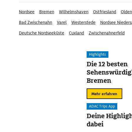
Nordsee
Bremen
Wilhelmshaven
Ostfriesland
Olden
Bad Zwischenahn
Varel
Westerstede
Nordsee Nieders
Deutsche Nordseeküste
Cuxland
Zwischenahnerfeld
Nationalpark Wattenmeer
Nationalpark Niedersächsisc
Metropolregion Bremen-Oldenburg
Highlights
Die 12 besten
Sehenswürdigk
Bremen
Mehr erfahren
ADAC Trips App
Deine Highligh
dabei