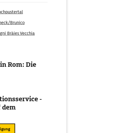
chpustertal
neck/Brunico
gni Bràies Vecchia
hen/San Candido
in Rom: Die
ionsservice -
f dem
ligung