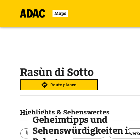
Maps
Rasùn di Sotto
Route planen
Highlights & Sehenswertes
Geheimtipps und
Sehenswürdigkeiten in
Aktivitäten
Landschaft
Bauwerk