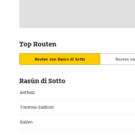
Top Routen
Routen von Rasùn di Sotto
Routen na
Rasùn di Sotto
Antholz
Trentino-Südtirol
Italien