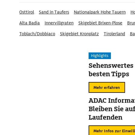
Osttirol
Sand in Taufers
Nationalpark Hohe Tauern
Ho
Alta Badia
Innervillgraten
Skigebiet Brixen-Plose
Bru
Toblach/Dobbiaco
Skigebiet Kronplatz
Tirolerland
Ba
Bagni di San Càndido
Sankt Jakob in Defereggen
Innic
Naturpark Fanes-Sennes-Prags
Highlights
Sehenswertes 
besten Tipps
Mehr erfahren
ADAC Informat
Bleiben Sie au
Laufenden
Mehr Infos zur Einwil