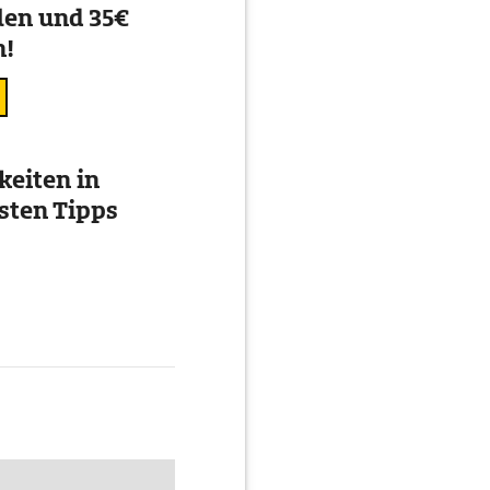
en und 35€
n!
eiten in
esten Tipps