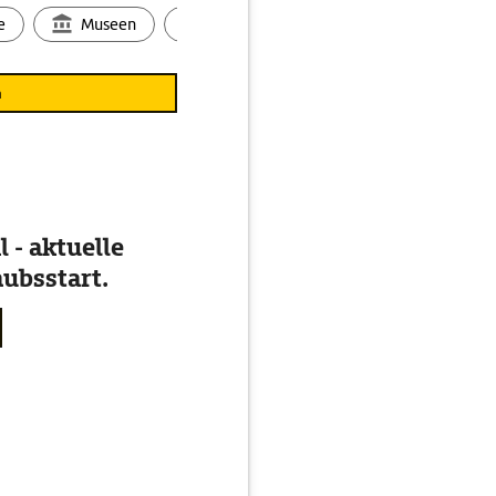
e
Museen
Ortsbild
Touren
Ges
n
 - aktuelle
ubsstart.