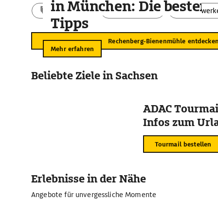
in München: Die besten
Aktivitäten
Landschaft
Bauwerk
Tipps
Rechenberg-Bienenmühle entdecke
Mehr erfahren
Beliebte Ziele in Sachsen
ADAC Tourmail
Infos zum Urla
Tourmail bestellen
Erlebnisse in der Nähe
Angebote für unvergessliche Momente