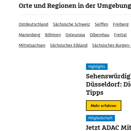
Orte und Regionen in der Umgebun
Ostdeutschland
Sächsische Schweiz
Seiffen
Freiberg
Marienberg
Böhmen
Osteuropa
Olbernhau
Freital
Mittelsachsen
Sächsisches Elbland
Sächsisches Burgen-
Duchcov
Kupferhammer Grünthal
Highlights
Sehenswürdigk
Düsseldorf: Di
Tipps
Mehr erfahren
Mitgliedschaft
Jetzt ADAC Mit