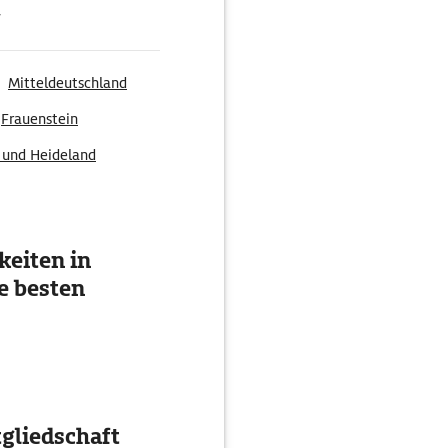
g
Mitteldeutschland
Frauenstein
 und Heideland
eiten in
e besten
gliedschaft