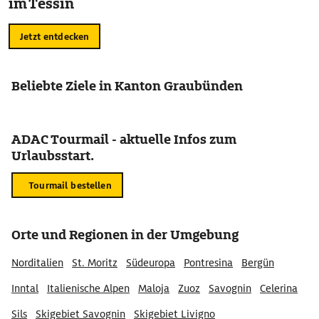
im Tessin
Jetzt entdecken
Beliebte Ziele in Kanton Graubünden
ADAC Tourmail - aktuelle Infos zum
Urlaubsstart.
Tourmail bestellen
Orte und Regionen in der Umgebung
Norditalien
St. Moritz
Südeuropa
Pontresina
Bergün
Inntal
Italienische Alpen
Maloja
Zuoz
Savognin
Celerina
Sils
Skigebiet Savognin
Skigebiet Livigno