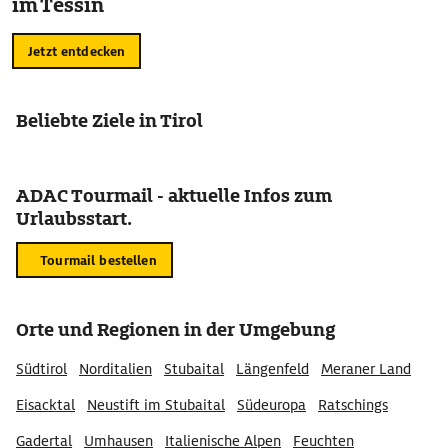
im Tessin
Jetzt entdecken
Beliebte Ziele in Tirol
ADAC Tourmail - aktuelle Infos zum
Urlaubsstart.
Tourmail bestellen
Orte und Regionen in der Umgebung
Südtirol
Norditalien
Stubaital
Längenfeld
Meraner Land
Eisacktal
Neustift im Stubaital
Südeuropa
Ratschings
Gadertal
Umhausen
Italienische Alpen
Feuchten