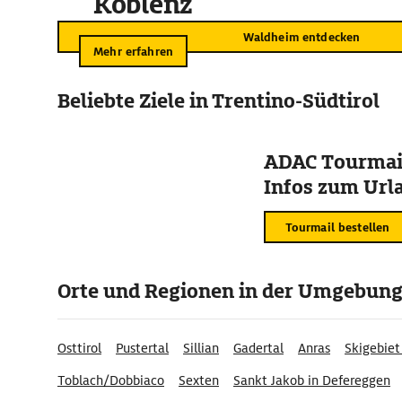
Koblenz
Waldheim entdecken
Mehr erfahren
Beliebte Ziele in Trentino-Südtirol
ADAC Tourmail
Infos zum Urla
Tourmail bestellen
Orte und Regionen in der Umgebun
Osttirol
Pustertal
Sillian
Gadertal
Anras
Skigebiet
Toblach/Dobbiaco
Sexten
Sankt Jakob in Defereggen