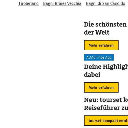
Tirolerland
Bagni Bràies Vecchia
Bagni di San Càndido
Innichen/San Candido
Naturpark Fanes-Sennes-Prags
Die schönsten
der Welt
Mehr erfahren
ADAC Trips App
Deine Highligh
dabei
Mehr erfahren
Neu: tourset 
Reiseführer 
tourset kompakt entd