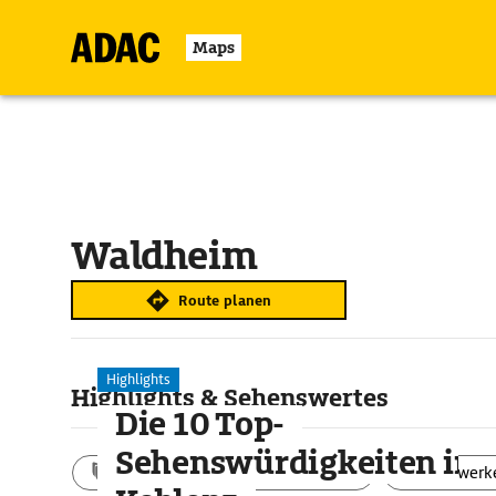
Maps
Waldheim
Route planen
Highlights
Highlights & Sehenswertes
Die 10 Top-
Sehenswürdigkeiten in
Aktivitäten
Landschaft
Bauwerk