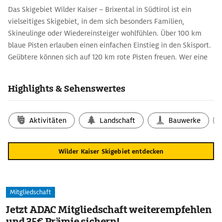
Das Skigebiet Wilder Kaiser – Brixental in Südtirol ist ein
vielseitiges Skigebiet, in dem sich besonders Familien,
Skineulinge oder Wiedereinsteiger wohlfühlen. Über 100 km
blaue Pisten erlauben einen einfachen Einstieg in den Skisport.
Geübtere können sich auf 120 km rote Pisten freuen. Wer eine
Herausforderung sucht, findet diese auf 10 schwarzen
Pistenkilometern. Daneben gibt es mehrere Strecken mit
Highlights & Sehenswertes
Geschwindigkeitsmessung für alle, die den sportlichen Vergleich
nicht scheuen. Drei Funparks bieten Spaß und Abwechslung für
Snowboardfans und Freerider. Die Skisaison beginnt am Wilden
Aktivitäten
Landschaft
Bauwerke
Kaiser im November und dauert bis in den April hinein an.
Sollte der Schnee ausbleiben, sind 90% der Pisten beschneibar.
Wilder Kaiser Skigebiet entdecken
Das Skigebiet am Wilden Kaiser umfasst die Ortschaften
Ellmau, Going, Scheffau und Söll. Ein direkter Einstieg in das
Skigebiet ist dank moderner Bergbahnen von jedem der Orte
aus möglich.
Mitgliedschaft
Jetzt ADAC Mitgliedschaft weiterempfehlen
und 35€ Prämie sichern!