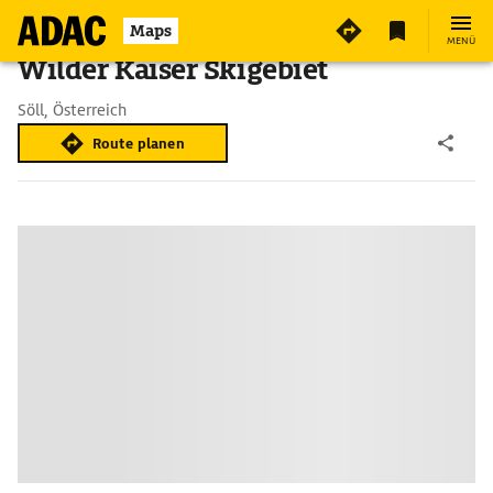
Maps
MENÜ
Wilder Kaiser Skigebiet
Söll, Österreich
Route planen