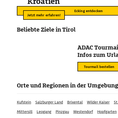
Kroatien
Ecking entdecken
Jetzt mehr erfahren!
Beliebte Ziele in Tirol
ADAC Tourmail
Infos zum Urla
Tourmail bestellen
Orte und Regionen in der Umgebun
Kufstein
Salzburger Land
Brixental
Wilder Kaiser
St
Mittersill
Leogang
Pinzgau
Westendorf
Hopfgarten