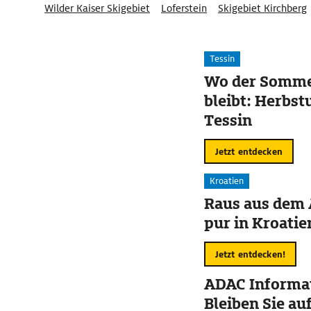
Wilder Kaiser Skigebiet
Loferstein
Skigebiet Kirchberg
Skigebiet Westendorf
Tessin
Wo der Somme
bleibt: Herbst
Tessin
Jetzt entdecken
Kroatien
Raus aus dem 
pur in Kroatie
Jetzt entdecken!
ADAC Informat
Bleiben Sie au