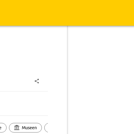
e
Museen
Ortsbild
Touren
Ges