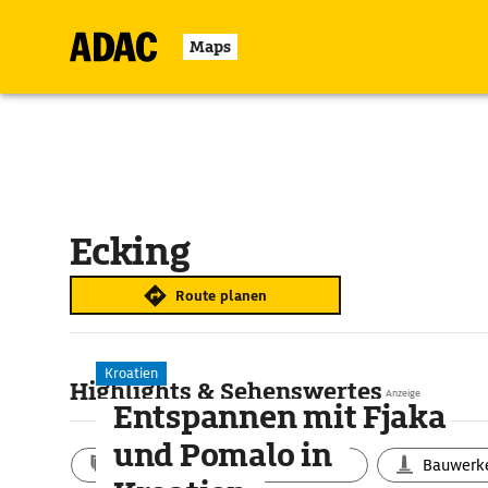
Maps
Ecking
Route planen
Kroatien
Highlights & Sehenswertes
Anzeige
Entspannen mit Fjaka
und Pomalo in
Aktivitäten
Landschaft
Bauwerk