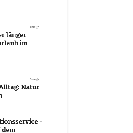
Anzeige
r länger
urlaub im
Anzeige
Alltag: Natur
n
ionsservice -
f dem