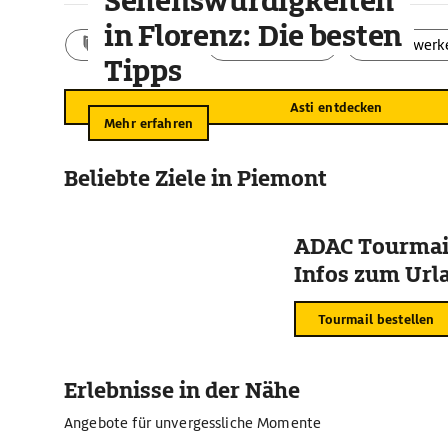
Sehenswürdigkeiten
Kapitelle antik-römischer Vorgängerbauten tragen ihr Gewö
in Florenz: Die besten
säumen alte Stadt­palais und Geschlechtertürme. Am Osten
Aktivitäten
Landschaft
Bauwerk
Rotonda di San Pietro, ein Rundbau (12. Jh.), dessen Gewöl
Tipps
Rundpfeilern mit Würfelkapitellen ruht.
Asti entdecken
Mehr erfahren
Beliebte Ziele in Piemont
ADAC Tourmail
Infos zum Urla
Tourmail bestellen
Erlebnisse in der Nähe
Angebote für unvergessliche Momente