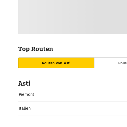
Top Routen
Routen von Asti
Rout
Asti
Piemont
Italien