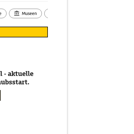
lbe. Den Corso Alfieri
de erhebt sich die
e
Museen
Ortsbild
Touren
Ges
be auf dicken
 - aktuelle
ubsstart.