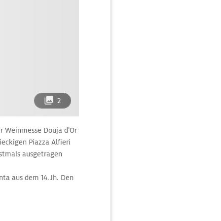
2
er Weinmesse Douja d'Or
ieckigen Piazza Alfieri
Erstmals ausgetragen
nta aus dem 14. Jh. Den
s Gedränge agiler
pfeiler sind bemalt, mit
. Jh.). Säulen und