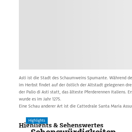
Asti ist die Stadt des Schaumweins Spumante. Während d
im Herbst findet auf der östlich der Altstadt gelegenen dre
der Palio di Asti statt, das älteste Pferderennen Italiens. 
wurde es im Jahr 1275.
Eine Schau anderer Art ist die Cattedrale Santa Maria Assu
gotischen Innenraum schmücken Rokokofresken, ein ­bunte
Figuren in ­illusionistischen Bühnenräumen. Selbst die Rund
Highlights
Highlights & Sehenswertes
Weinranken. Nahebei steht die ­Crypta Sant'Anastasio (8.–12