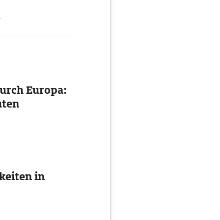
g
urch Europa:
uten
eiten in