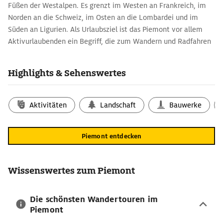
Füßen der Westalpen. Es grenzt im Westen an Frankreich, im
Norden an die Schweiz, im Osten an die Lombardei und im
Süden an Ligurien. Als Urlaubsziel ist das Piemont vor allem
Aktivurlaubenden ein Begriff, die zum Wandern und Radfahren
in die Alpenregion reisen. Mit einer guten Piemont-Karte lässt
sich für jedes sportliche Niveau eine Route planen – von
Highlights & Sehenswertes
anspruchsvollen Bergtouren bis zu Spaziergängen durch die
Hügel der Weinbaugebiete. Mehrere Tage sollten für die
Hauptstadt Turin mit ihren vielen Highlights und ihren
Aktivitäten
Landschaft
Bauwerke
eleganten Arkaden eingeplant werden. Der Palazzo Reale
gehört wie die anderen Schlösser und Residenzen der Herzöge
Piemont entdecken
von Savoyen zum Weltkulturerbe der UNESCO. Ein guter
Reiseführer, der auch Ausflugsziele in der Region wie die
berühmte Basilika von Superga umfasst, erleichtert die
Wissenswertes zum Piemont
Planung.
Unterwegs im Piemont: Routenplaner
Die schönsten Wandertouren im
Auf dem Weg von Turin ins
Susatal
wartet eine der schönsten
Piemont
Sehenswürdigkeiten des Piemont: die auf einem hohen Felsen