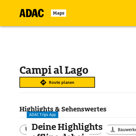
Maps
Campi al Lago
Route planen
Highlights & Sehenswertes
ADAC Trips App
Deine Highlights
Aktivitäten
Landschaft
Bauwerk