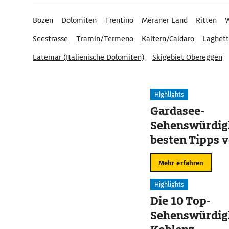
Bozen
Dolomiten
Trentino
Meraner Land
Ritten
W
Seestrasse
Tramin/Termeno
Kaltern/Caldaro
Laghett
Latemar (Italienische Dolomiten)
Skigebiet Obereggen
Castelfeder
Renon-Ritten
Highlights
Gardasee-
Sehenswürdigk
besten Tipps v
Sirmione
Mehr erfahren
Highlights
Die 10 Top-
Sehenswürdigk