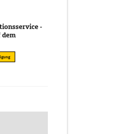
ionsservice -
f dem
ligung