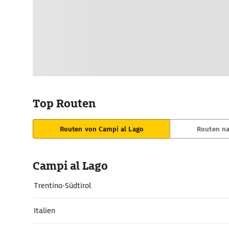
Top Routen
Routen von Campi al Lago
Routen na
Campi al Lago
Trentino-Südtirol
Italien