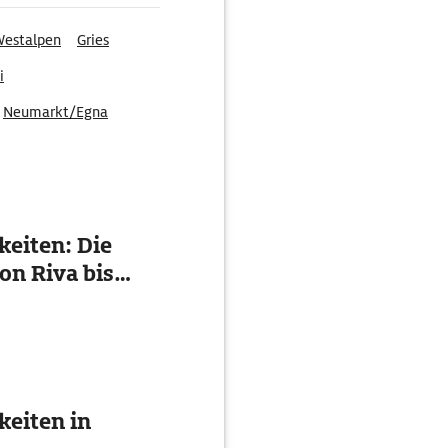
estalpen
Gries
i
Neumarkt/Egna
eiten: Die
on Riva bis
eiten in