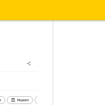
e
Museen
Ortsbild
Touren
Ges