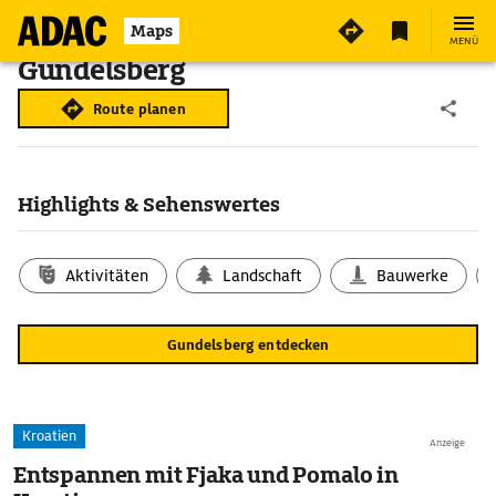
Maps
MENÜ
Gundelsberg
Route planen
Highlights & Sehenswertes
Aktivitäten
Landschaft
Bauwerke
Gundelsberg entdecken
Kroatien
Anzeige
Entspannen mit Fjaka und Pomalo in