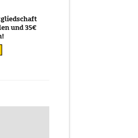
gliedschaft
en und 35€
n!