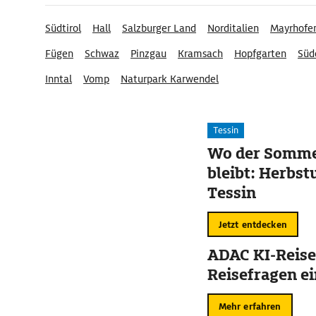
Südtirol
Hall
Salzburger Land
Norditalien
Mayrhofe
Fügen
Schwaz
Pinzgau
Kramsach
Hopfgarten
Süd
Inntal
Vomp
Naturpark Karwendel
Tessin
Wo der Somme
bleibt: Herbst
Tessin
Jetzt entdecken
ADAC KI-Reise
Reisefragen ei
Mehr erfahren