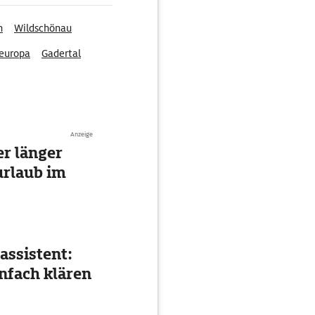
n
Wildschönau
europa
Gadertal
Anzeige
r länger
urlaub im
assistent:
nfach klären