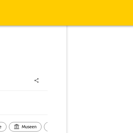
e
Museen
Ortsbild
Touren
Ges