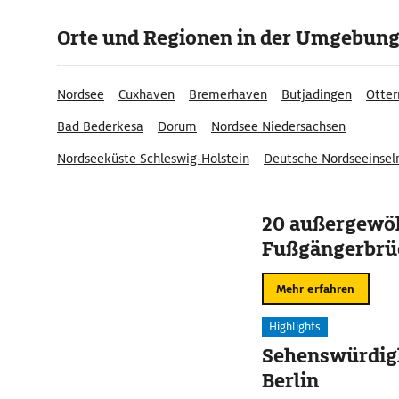
Orte und Regionen in der Umgebun
Nordsee
Cuxhaven
Bremerhaven
Butjadingen
Otter
Bad Bederkesa
Dorum
Nordsee Niedersachsen
Nordseeküste Schleswig-Holstein
Deutsche Nordseeinsel
Metropolregion Bremen-Oldenburg
20 außergewö
Nationalpark Niedersächsisches Wattenmeer
Niedersächs
Fußgängerbrü
Weser-Ems
Wremertief
Wremerbüttel
Mehr erfahren
Highlights
Sehenswürdigk
Berlin