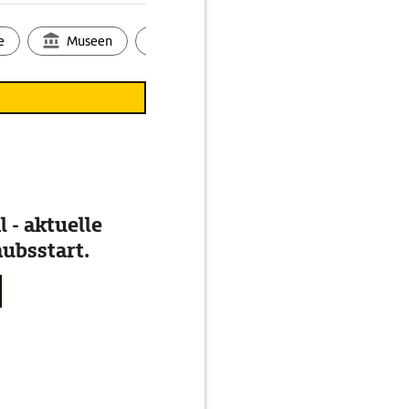
e
Museen
Ortsbild
Touren
Ges
 - aktuelle
ubsstart.