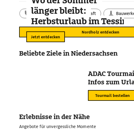
Wo der Sommer
länger bleibt:
Aktivitäten
Landschaft
Bauwerk
Herbsturlaub im Tessin
Nordholz entdecken
Jetzt entdecken
Beliebte Ziele in Niedersachsen
ADAC Tourmail
Infos zum Urla
Tourmail bestellen
Erlebnisse in der Nähe
Angebote für unvergessliche Momente