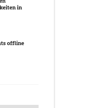
ten
eiten in
ts offline