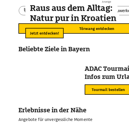
Anzeige
Raus aus dem Alltag:
Aktivitäten
Landschaft
Bauwerk
Natur pur in Kroatien
Törwang entdecken
Jetzt entdecken!
Beliebte Ziele in Bayern
ADAC Tourmail
Infos zum Urla
Tourmail bestellen
Erlebnisse in der Nähe
Angebote für unvergessliche Momente