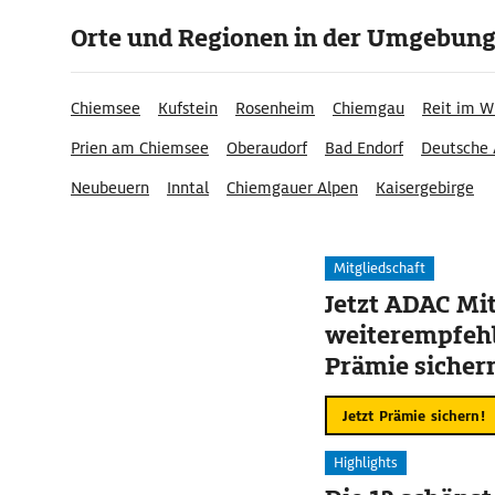
Orte und Regionen in der Umgebun
Chiemsee
Kufstein
Rosenheim
Chiemgau
Reit im W
Prien am Chiemsee
Oberaudorf
Bad Endorf
Deutsche 
Neubeuern
Inntal
Chiemgauer Alpen
Kaisergebirge
Alpenregion Tegernsee Schliersee
Tirolerland
Mitgliedschaft
Jetzt ADAC Mit
weiterempfehl
Prämie sicher
Jetzt Prämie sichern!
Highlights