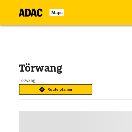
Maps
Törwang
Törwang
Route planen