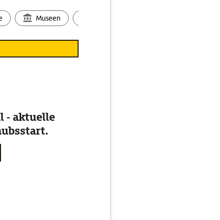
e
Museen
Ortsbild
Touren
Ges
 - aktuelle
ubsstart.