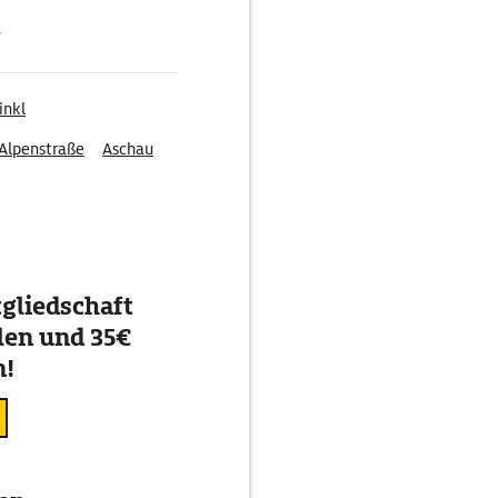
g
inkl
Alpenstraße
Aschau
gliedschaft
en und 35€
n!