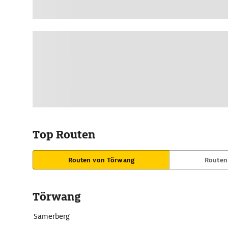
Top Routen
Routen von Törwang
Routen
Törwang
Samerberg