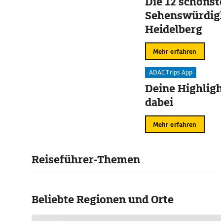
Die 12 schöns
Sehenswürdigk
Heidelberg
Mehr erfahren
ADAC Trips App
Deine Highligh
dabei
Mehr erfahren
Reiseführer-Themen
Beliebte Regionen und Orte