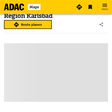
Maps
MENÜ
Region Karlsbad
Route planen