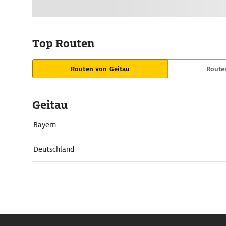
Top Routen
Routen von Geitau
Route
Geitau
Bayern
Deutschland