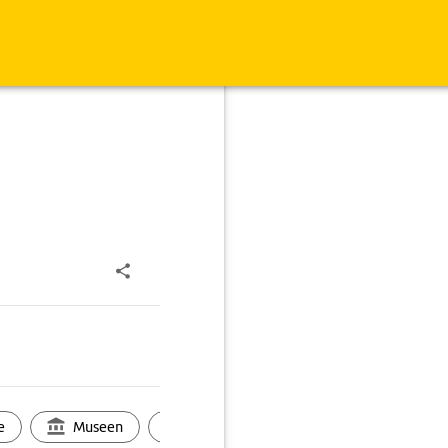
e
Museen
Ortsbild
Touren
Ges