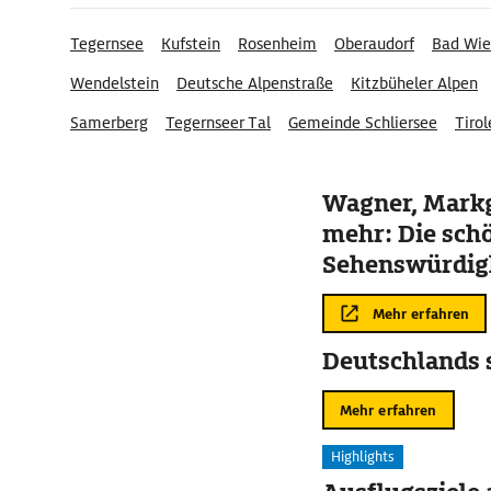
Tegernsee
Kufstein
Rosenheim
Oberaudorf
Bad Wie
Wendelstein
Deutsche Alpenstraße
Kitzbüheler Alpen
Samerberg
Tegernseer Tal
Gemeinde Schliersee
Tirol
Ferienregion Tegernsee
Wagner, Mark
mehr: Die sch
Sehenswürdigk
Bayreuth
Mehr erfahren
Deutschlands 
Mehr erfahren
Highlights