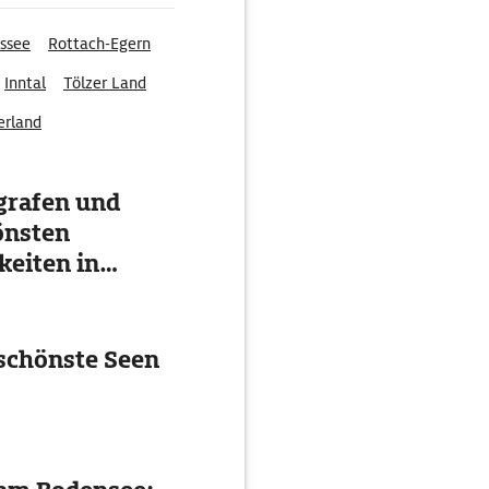
ssee
Rottach-Egern
Inntal
Tölzer Land
erland
grafen und
önsten
eiten in
schönste Seen