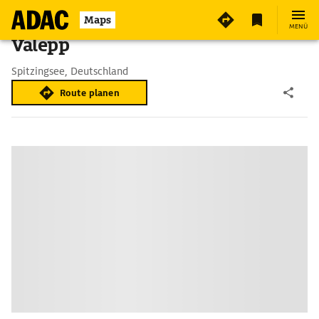
Maps
MENÜ
Valepp
Spitzingsee, Deutschland
Route planen