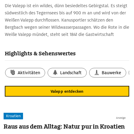
Die Valepp ist ein wildes, dünn besiedeltes Gebirgstal. Es steigt
südwestlich des Tegernsees bis auf 900 m an und wird von der
Weißen Valepp durchflossen. Kanusportler schätzen den
Bergbach wegen seiner Wildwasserpassagen. Wo die Rote in die
Weiße Valepp mündet, steht seit 1841 die Gastwirtschaft
Forsthaus Valepp. Ab hier ist die Straße für den Autoverkehr
gesperrt. Vom Forsthaus kann man in 2,5 Std. zum lieblichen
Highlights & Sehenswertes
Spitzingsee wandern oder radeln.
Aktivitäten
Landschaft
Bauwerke
Valepp entdecken
Kroatien
Anzeige
Raus aus dem Alltag: Natur pur in Kroatien