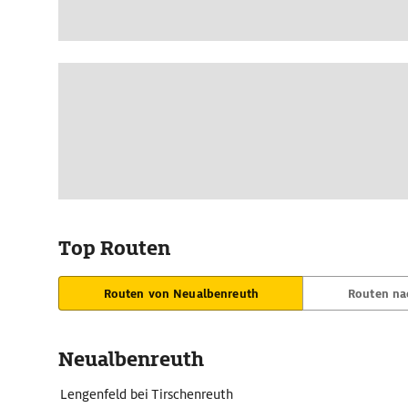
Top Routen
Routen von Neualbenreuth
Routen na
Neualbenreuth
Lengenfeld bei Tirschenreuth