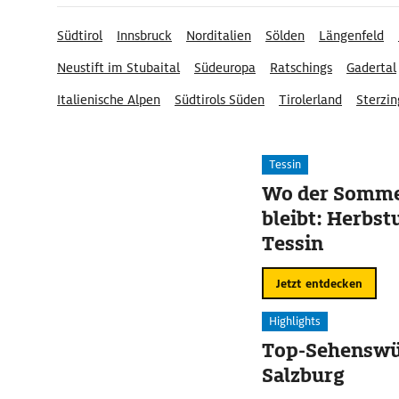
Südtirol
Innsbruck
Norditalien
Sölden
Längenfeld
Neustift im Stubaital
Südeuropa
Ratschings
Gadertal
Italienische Alpen
Südtirols Süden
Tirolerland
Sterzi
St. Leonhard im Passeiertal
Tessin
Wo der Somme
bleibt: Herbst
Tessin
Jetzt entdecken
Highlights
Top-Sehenswür
Salzburg