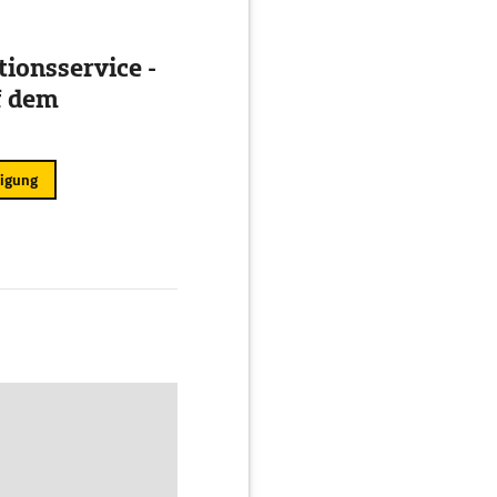
ionsservice -
f dem
ligung