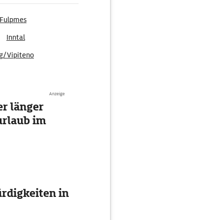
Fulpmes
Inntal
ng/Vipiteno
Anzeige
r länger
urlaub im
digkeiten in