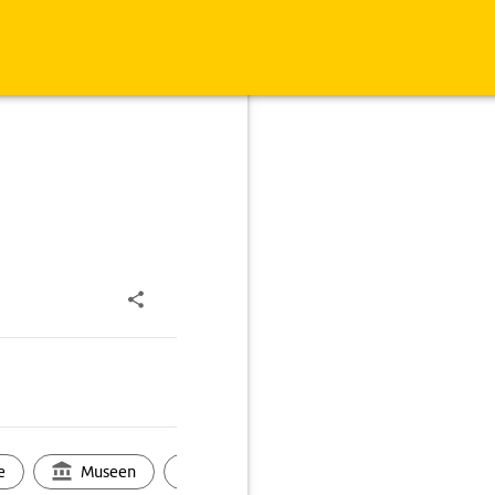
e
Museen
Ortsbild
Touren
Ges