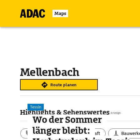
Maps
Mellenbach
Route planen
Tessin
Highlights & Sehenswertes
Anzeige
Wo der Sommer
länger bleibt:
Aktivitäten
Landschaft
Bauwerk