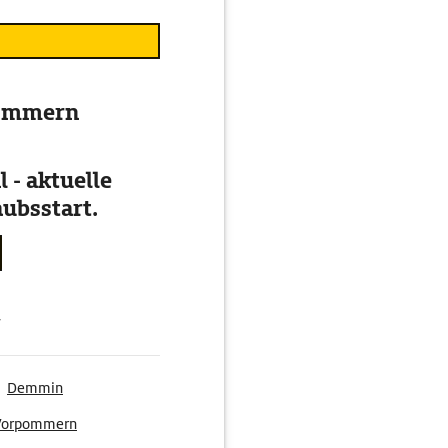
pommern
 - aktuelle
ubsstart.
g
Demmin
Vorpommern