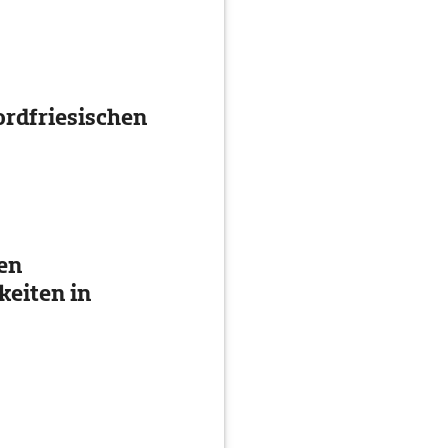
ee
Schwinkendorf
ordfriesischen
en
eiten in