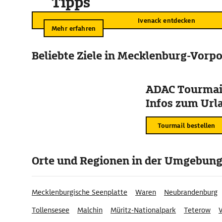
Tipps
Ivenack entdecken
Mehr erfahren
Beliebte Ziele in Mecklenburg-Vor
ADAC Tourmail
Infos zum Urla
Tourmail bestellen
Orte und Regionen in der Umgebun
Mecklenburgische Seenplatte
Waren
Neubrandenburg
Tollensesee
Malchin
Müritz-Nationalpark
Teterow