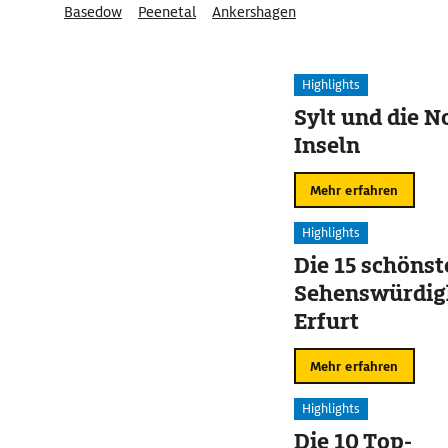
Basedow
Peenetal
Ankershagen
Naturpark Mecklenburgische Schweiz und Kummerower S
Müritz-Nationalpark
Highlights
Sylt und die N
Inseln
Mehr erfahren
Highlights
Die 15 schönst
Sehenswürdigk
Erfurt
Mehr erfahren
Highlights
Die 10 Top-