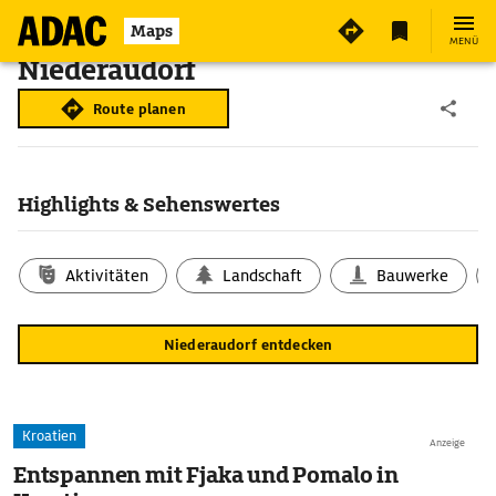
Maps
MENÜ
Niederaudorf
Route planen
Highlights & Sehenswertes
Aktivitäten
Landschaft
Bauwerke
Niederaudorf entdecken
Kroatien
Anzeige
Entspannen mit Fjaka und Pomalo in