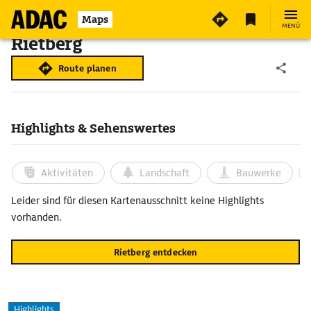
Maps
MENÜ
Rietberg
Route planen
Highlights & Sehenswertes
Aktivitäten
Landschaft
Bauwerke
Leider sind für diesen Kartenausschnitt keine Highlights
vorhanden.
Rietberg entdecken
Highlights