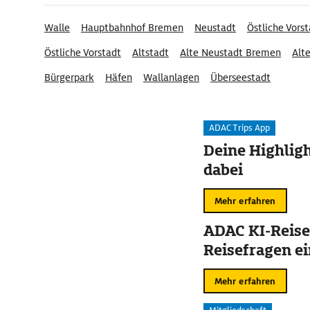
Walle
Hauptbahnhof Bremen
Neustadt
Östliche Vors
Östliche Vorstadt
Altstadt
Alte Neustadt Bremen
Alt
Bürgerpark
Häfen
Wallanlagen
Überseestadt
ADAC Trips App
Deine Highligh
dabei
Mehr erfahren
ADAC KI-Reise
Reisefragen ei
Mehr erfahren