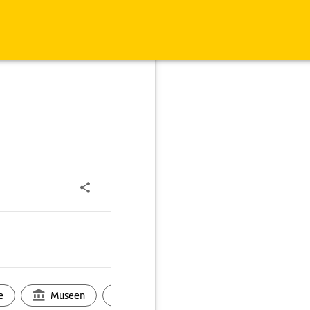
e
Museen
Ortsbild
Touren
Ges