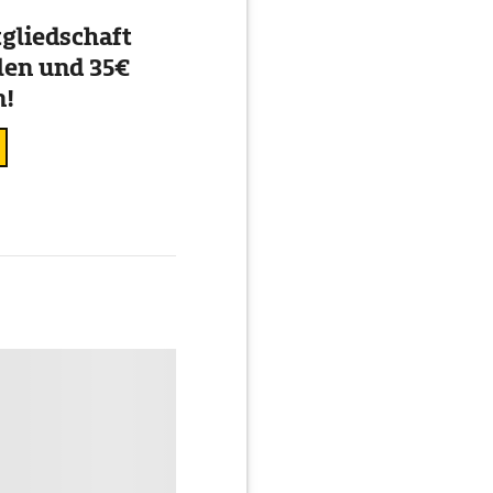
gliedschaft
en und 35€
n!