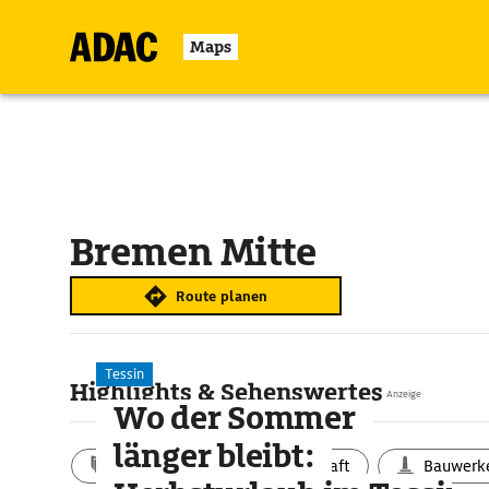
Maps
Bremen Mitte
Route planen
Tessin
Highlights & Sehenswertes
Anzeige
Wo der Sommer
länger bleibt:
Aktivitäten
Landschaft
Bauwerk