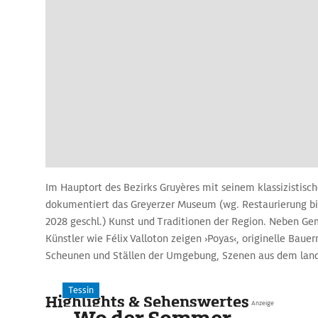
Im Hauptort des Bezirks Gruyères mit seinem klassizistisch
dokumentiert das Greyerzer Museum (wg. Restaurierung bis
2028 geschl.) Kunst und Traditionen der Region. Neben G
Künstler wie Félix Valloton zeigen ›Poyas‹, originelle Baue
Scheunen und Ställen der Umgebung, Szenen aus dem landw
Authentische Wohn- und Arbeitsräume, Kuhglocken, Möbel
die Sammlung.
Tessin
Highlights & Sehenswertes
Anzeige