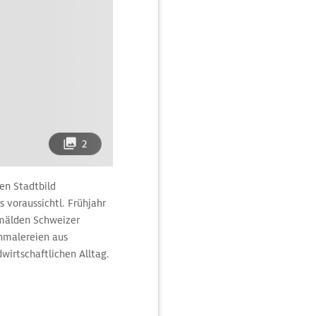
2
en Stadtbild
 voraussichtl. Frühjahr
emälden Schweizer
rnmalereien aus
irtschaftlichen Alltag.
 und Trachten ergänzen