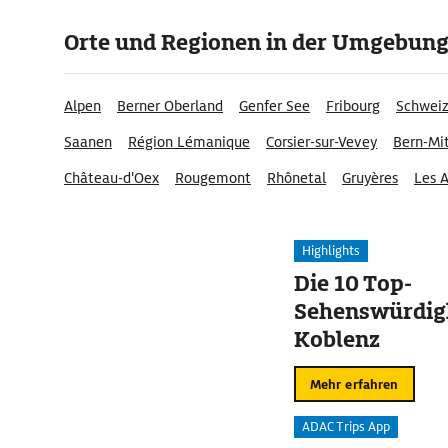
Orte und Regionen in der Umgebun
Alpen
Berner Oberland
Genfer See
Fribourg
Schweiz
Saanen
Région Lémanique
Corsier-sur-Vevey
Bern-Mit
Château-d'Oex
Rougemont
Rhônetal
Gruyères
Les 
Highlights
Die 10 Top-
Sehenswürdigk
Koblenz
Mehr erfahren
ADAC Trips App