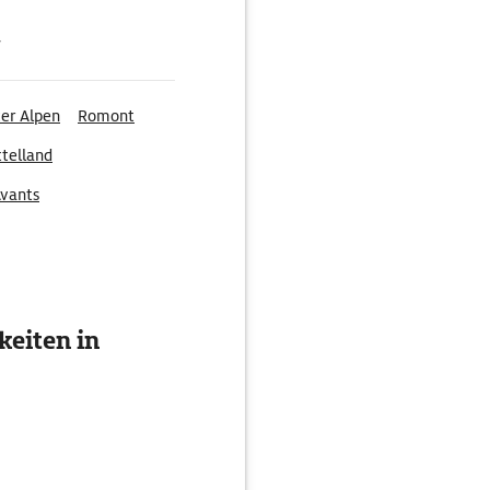
g
er Alpen
Romont
telland
Avants
eiten in