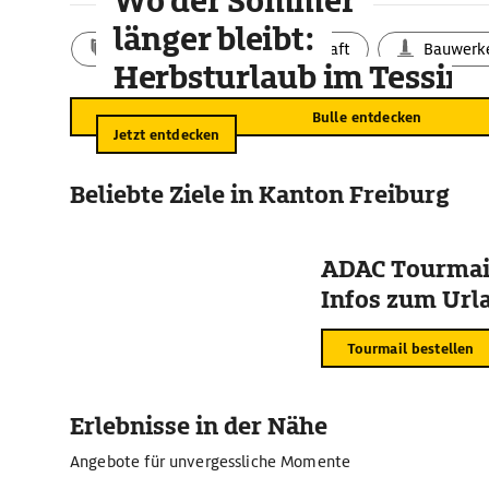
Wo der Sommer
länger bleibt:
Aktivitäten
Landschaft
Bauwerk
Herbsturlaub im Tessin
Bulle entdecken
Jetzt entdecken
Beliebte Ziele in Kanton Freiburg
ADAC Tourmail
Infos zum Urla
Tourmail bestellen
Erlebnisse in der Nähe
Angebote für unvergessliche Momente