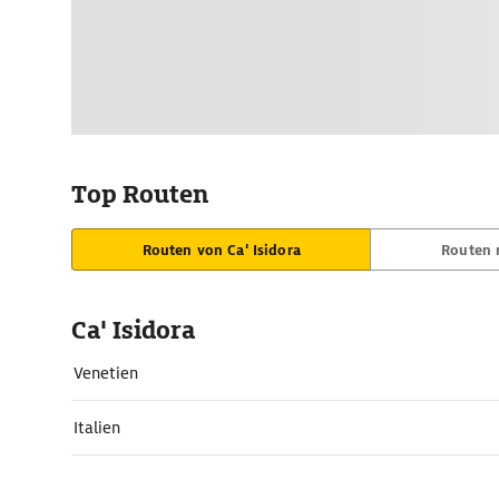
Top Routen
Routen von Ca' Isidora
Routen n
Ca' Isidora
Venetien
Italien