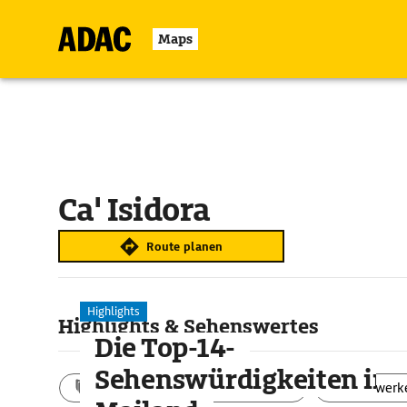
Maps
Ca' Isidora
Route planen
Highlights
Highlights & Sehenswertes
Die Top-14-
Sehenswürdigkeiten in
Aktivitäten
Landschaft
Bauwerk