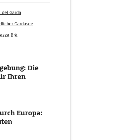
a del Garda
dlicher Gardasee
iazza Brà
gebung: Die
ür Ihren
urch Europa:
uten