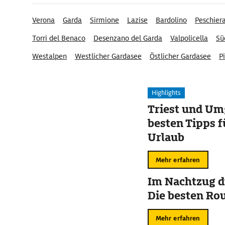
Verona
Garda
Sirmione
Lazise
Bardolino
Peschier
Torri del Benaco
Desenzano del Garda
Valpolicella
Sü
Westalpen
Westlicher Gardasee
Östlicher Gardasee
P
Piazza delle Erbe
Highlights
Triest und Um
besten Tipps f
Urlaub
Mehr erfahren
Im Nachtzug d
Die besten Ro
Mehr erfahren