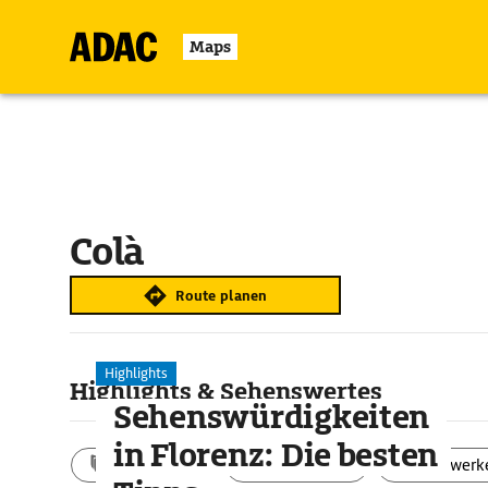
Maps
Colà
Route planen
Highlights
Highlights & Sehenswertes
Sehenswürdigkeiten
in Florenz: Die besten
Aktivitäten
Landschaft
Bauwerk