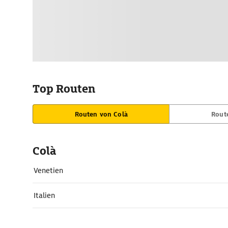
Top Routen
Routen von Colà
Rout
Colà
Venetien
Italien