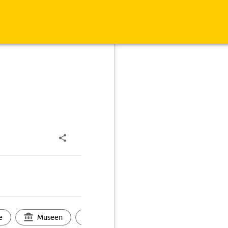
e
Museen
Ortsbild
Touren
Ges