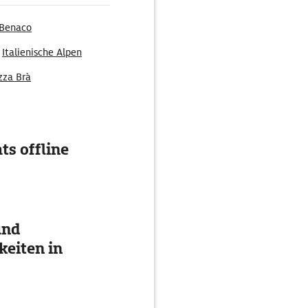
 Benaco
Italienische Alpen
zza Brà
ts offline
und
eiten in