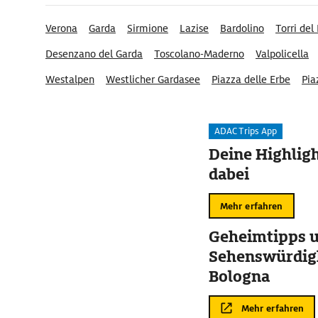
Verona
Garda
Sirmione
Lazise
Bardolino
Torri del
Desenzano del Garda
Toscolano-Maderno
Valpolicella
Westalpen
Westlicher Gardasee
Piazza delle Erbe
Pia
ADAC Trips App
Deine Highligh
dabei
Mehr erfahren
Geheimtipps 
Sehenswürdigk
Bologna
Mehr erfahren