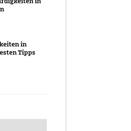
digkeiten in
en
eiten in
esten Tipps