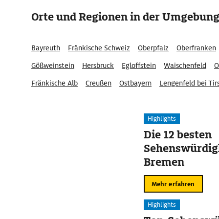
Orte und Regionen in der Umgebun
Bayreuth
Fränkische Schweiz
Oberpfalz
Oberfranken
Gößweinstein
Hersbruck
Egloffstein
Waischenfeld
O
Fränkische Alb
Creußen
Ostbayern
Lengenfeld bei Ti
Obermainland
Region Bamberg
Highlights
Die 12 besten
Sehenswürdigk
Bremen
Mehr erfahren
Highlights