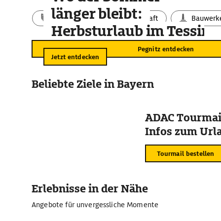
länger bleibt:
Aktivitäten
Landschaft
Bauwerk
Herbsturlaub im Tessin
Pegnitz entdecken
Jetzt entdecken
Beliebte Ziele in Bayern
ADAC Tourmail
Infos zum Urla
Tourmail bestellen
Erlebnisse in der Nähe
Angebote für unvergessliche Momente