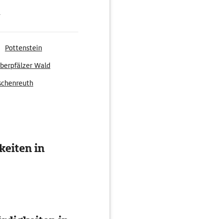
g
Pottenstein
berpfälzer Wald
rschenreuth
eiten in