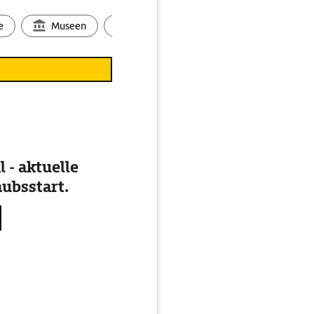
e
Museen
Ortsbild
Touren
Ges
 - aktuelle
ubsstart.