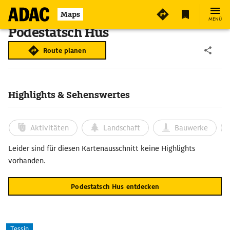
Maps
MENÜ
Podestatsch Hus
Route planen
Highlights & Sehenswertes
Aktivitäten
Landschaft
Bauwerke
Leider sind für diesen Kartenausschnitt keine Highlights
vorhanden.
Podestatsch Hus entdecken
Tessin