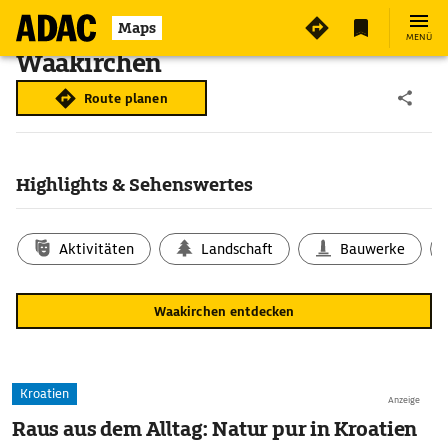
Maps
MENÜ
Waakirchen
Route planen
Highlights & Sehenswertes
Aktivitäten
Landschaft
Bauwerke
Waakirchen entdecken
Kroatien
Anzeige
Raus aus dem Alltag: Natur pur in Kroatien