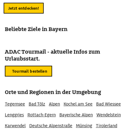
Jetzt entdecken!
Beliebte Ziele in Bayern
ADAC Tourmail - aktuelle Infos zum
Urlaubsstart.
Tourmail bestellen
Orte und Regionen in der Umgebung
Tegernsee
Bad Tölz
Alpen
Kochel am See
Bad Wiessee
Lenggries
Rottach-Egern
Bayerische Alpen
Wendelstein
Karwendel
Deutsche Alpenstraße
Münsing
Tirolerland