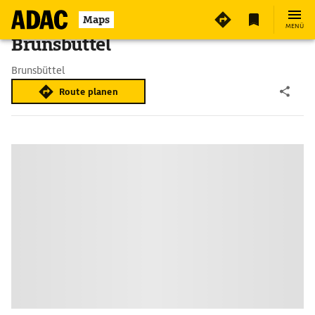
Maps
MENÜ
Brunsbüttel
Brunsbüttel
Route planen