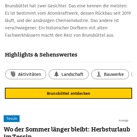
Brunsbüttel hat zwei Gesichter. Das eine kennen die meisten:
Es ist bestimmt vom Atomkraftwerk, dessen Rückbau seit 2019
läuft, und der ansässigen Chemieindustrie. Das andere ist
verschwiegener: Ein historischer Dorfkern mit alten
Fachwerkhäusern macht den Reiz von Brunsbüttel aus.
Ausnahmslos jeden Besucher faszinieren die Schleusenanlagen
an der Ein- bzw. Ausfahrt des Nord-Ostsee-Kanals. Von einer
Highlights & Sehenswertes
Aussichtsplattform kann man zuschauen, wie riesige Schiffe in
die Becken fahren, sich allmählich heben oder senken.
Das Kanalmuseum ›Atrium‹ informiert über Geschichte und
Aktivitäten
Landschaft
Bauwerke
Technik des Kanalbaus. In der Nähe starten kostenlose
Kanalfähren und viele Ausflugsschiffe.
Brunsbüttel entdecken
Tessin
Anzeige
Wo der Sommer länger bleibt: Herbsturlaub
im Tessin