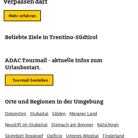
verpassen darf
Mehr erfahren
Beliebte Ziele in Trentino-Südtirol
ADAC Tourmail - aktuelle Infos zum
Urlaubsstart.
Tourmail bestellen
Orte und Regionen in der Umgebung
Dolomiten
Stubaital
Sölden
Meraner Land
Neustift im Stubaital
Steinach am Brenner
Ratschings
Skigebiet Rosskopf
Opificio
Unteres Wipptal
Tirolerland