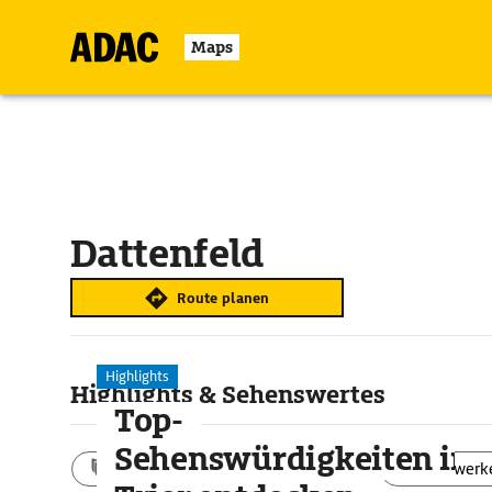
Maps
Dattenfeld
Route planen
Highlights
Highlights & Sehenswertes
Top-
Sehenswürdigkeiten in
Aktivitäten
Landschaft
Bauwerk