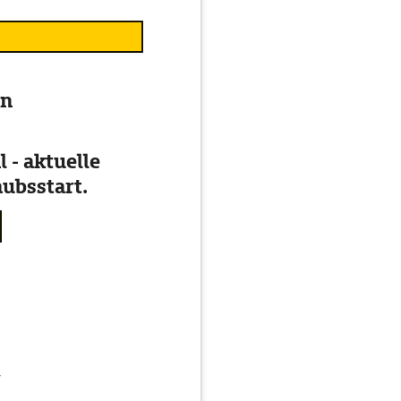
en
 - aktuelle
ubsstart.
g