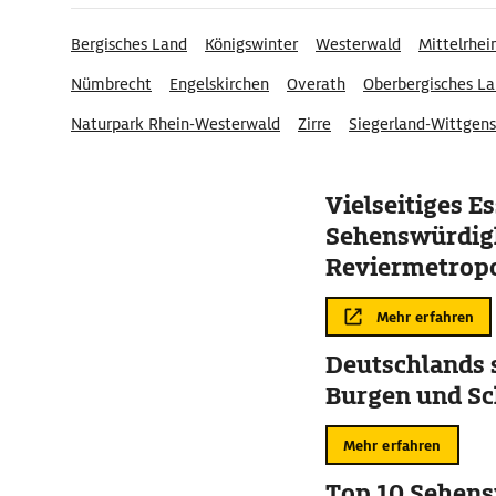
Bergisches Land
Königswinter
Westerwald
Mittelrhei
Nümbrecht
Engelskirchen
Overath
Oberbergisches L
Naturpark Rhein-Westerwald
Zirre
Siegerland-Wittgens
Eifel und Westerwald
Eichen
Steeg
Vielseitiges Es
Sehenswürdigk
Reviermetrop
Mehr erfahren
Deutschlands 
Burgen und Sc
Mehr erfahren
Top 10 Sehens