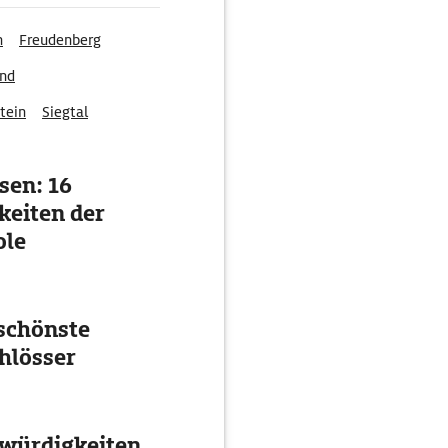
n
Freudenberg
and
tein
Siegtal
sen: 16
eiten der
ole
schönste
hlösser
würdigkeiten