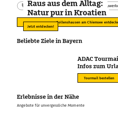
Raus aus dem Alltag:
Aktivitäten
Landschaft
Bauwerk
Natur pur in Kroatien
Gollenshausen am Chiemsee entdeck
Jetzt entdecken!
Beliebte Ziele in Bayern
ADAC Tourmail
Infos zum Urla
Tourmail bestellen
Erlebnisse in der Nähe
Angebote für unvergessliche Momente