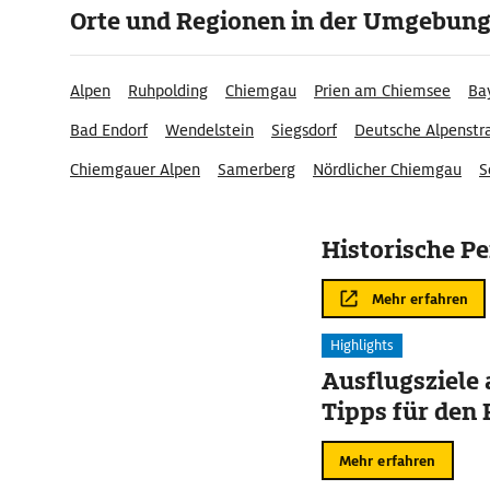
Orte und Regionen in der Umgebun
Alpen
Ruhpolding
Chiemgau
Prien am Chiemsee
Ba
Bad Endorf
Wendelstein
Siegsdorf
Deutsche Alpenstr
Chiemgauer Alpen
Samerberg
Nördlicher Chiemgau
S
Altenmarkt a.d. Alz
Ostalpen
Historische P
Mehr erfahren
Highlights
Ausflugsziele
Tipps für den 
Mehr erfahren