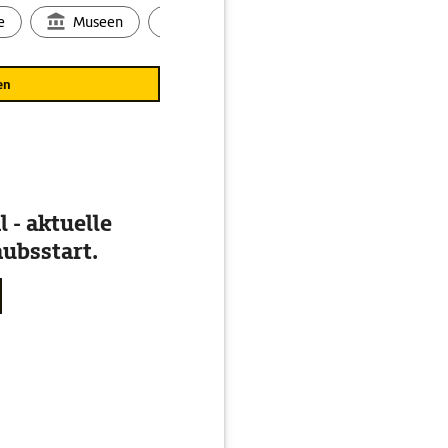
e
Museen
Ortsbild
Touren
Ges
en
 - aktuelle
ubsstart.