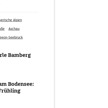
g
yerische Alpen
aße
Aschau
eeon-Seebruck
erle Bamberg
 am Bodensee:
Frühling