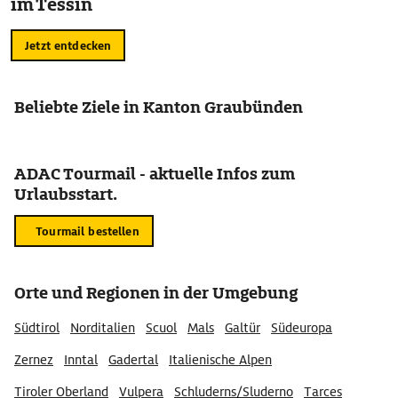
im Tessin
Jetzt entdecken
Beliebte Ziele in Kanton Graubünden
ADAC Tourmail - aktuelle Infos zum
Urlaubsstart.
Tourmail bestellen
Orte und Regionen in der Umgebung
Südtirol
Norditalien
Scuol
Mals
Galtür
Südeuropa
Zernez
Inntal
Gadertal
Italienische Alpen
Tiroler Oberland
Vulpera
Schluderns/Sluderno
Tarces