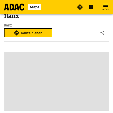
Maps
MENÜ
Ilanz
Ilanz
Route planen