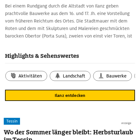
Bei einem Rundgang durch die Altstadt von Ilanz geben
prachtvolle Bauwerke aus dem 16. und 17. Jh. eine Vorstellung
vom früheren Reichtum des Ortes. Die Stadtmauer mit dem
Roten und dem mit Skulpturen und Malereien geschmückten
barocken Obertor (Porta Sura), zweien von einst vier Toren, ist
nahezu vollständig erhalten. Die Margarethenkirche war ein
Zentrum der Reformation in Graubünden. Innen sind kuriose
Highlights & Sehenswertes
Totentanz-Malereien zu sehen, darunter ein nackter Tod beim
Schachspiel. Historisches über die Region erzählt das Museum
Regiunal Surselva.
Aktivitäten
Landschaft
Bauwerke
Ilanz entdecken
Tessin
Anzeige
Wo der Sommer länger bleibt: Herbsturlaub
im Tessin