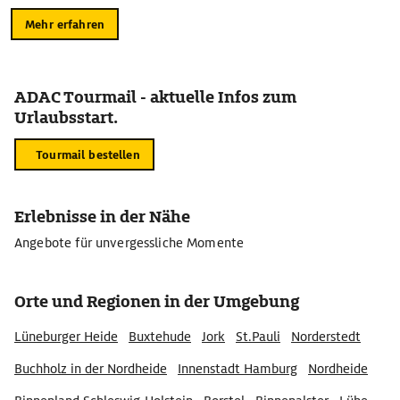
Mehr erfahren
ADAC Tourmail - aktuelle Infos zum
Urlaubsstart.
Tourmail bestellen
Erlebnisse in der Nähe
Angebote für unvergessliche Momente
Orte und Regionen in der Umgebung
Lüneburger Heide
Buxtehude
Jork
St.Pauli
Norderstedt
Buchholz in der Nordheide
Innenstadt Hamburg
Nordheide