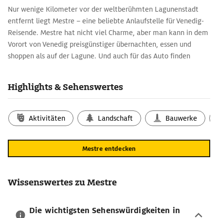
Nur wenige Kilometer vor der weltberühmten Lagunenstadt
entfernt liegt Mestre – eine beliebte Anlaufstelle für Venedig-
Reisende. Mestre hat nicht viel Charme, aber man kann in dem
Vorort von Venedig preisgünstiger übernachten, essen und
shoppen als auf der Lagune. Und auch für das Auto finden
Urlauberinnen und Urlauber hier ein sicheres und preiswertes
Plätzchen.
Highlights & Sehenswertes
Mestre: ein kurzer Blick zurück
Anders, als man vielleicht denken mag, kann Mestre durchaus
Aktivitäten
Landschaft
Bauwerke
auf eine lange Vergangenheit zurückblicken: Schon im 10.
Jahrhundert wird es namentlich erwähnt. Erste Siedlungen gab
es in Mestre aber wohl bereits in der römischen Antike. Seit
Mestre entdecken
dem 14. Jahrhundert gehörte Mestre zu Venedig, denn es diente
der stolzen Seerepublik als Schutzwall vor Angriffen vom
Festland. Nach kurzen Zwischenspielen der französischen und
Wissenswertes zu Mestre
österreichischen Herrschaft wurde Mestre wie ganz Venetien im
Jahr 1866 an Italien angeschlossen. Seit 1926 ist Mestre ein
Die wichtigsten Sehenswürdigkeiten in
Stadtteil von Venedig.