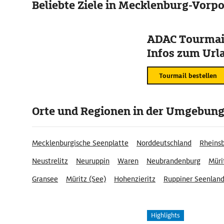
Beliebte Ziele in Mecklenburg-Vor
ADAC Tourmail
Infos zum Urla
Tourmail bestellen
Orte und Regionen in der Umgebun
Mecklenburgische Seenplatte
Norddeutschland
Rheins
Neustrelitz
Neuruppin
Waren
Neubrandenburg
Müri
Gransee
Müritz (See)
Hohenzieritz
Ruppiner Seenlan
Müritz-Nationalpark
Reuterstadt Stavenhagen
Mecklen
Highlights