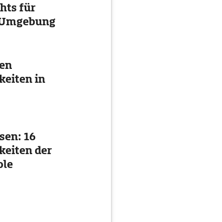
hts für
d Umgebung
ten
eiten in
sen: 16
eiten der
ole