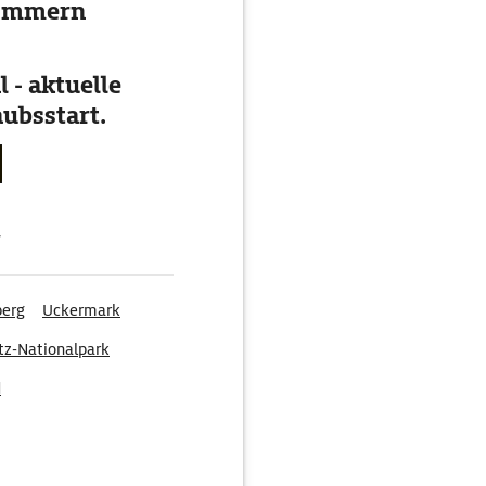
pommern
 - aktuelle
ubsstart.
g
berg
Uckermark
tz-Nationalpark
d
burg-Schwerin