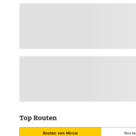
Top Routen
Routen von Mirow
Route