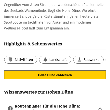
Gegenüber vom Alten Strom, der wunderschönen Flaniermeile
des Seebads Warnemünde, liegt die Hohe Düne. Wo einst
immense Sandberge die Küste säumten, gehen heute viele
Sportboote im Jachthafen vor Anker und ein modernes
Wellness-Hotel lädt zum Entspannen ein.
Urlaubsziel Hohe Düne – Erholung direkt an
der Ostsee
Highlights & Sehenswertes
Hohe Düne ist ein Ortsteil in Warnemünde, nur wenige Meter
vom Zentrum der Stadt entfernt. Er befindet sich auf der
Aktivitäten
Landschaft
Bauwerke
anderen Seite des Schifffahrtsweges Alter Strom. Direkt am
Jachthafen Hohe Düne präsentiert sich mit dem Marine Science
Center eine der Top-Sehenswürdigkeiten Warnemündes. Im
Hohe Düne entdecken
größten Robbenforschungszentrum Europas können kleine und
große Gäste die putzigen Seehunde beobachten und die Arbeit
des Instituts verfolgen.
Wissenswertes zur Hohen Düne
Hohe Düne-Reisetipps für Warnemünde
Routenplaner für die Hohe Düne:
Urlauberinnen und Urlauber erreichen das Zentrum