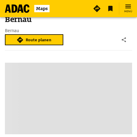
Maps
MENÜ
Bernau
Bernau
Route planen