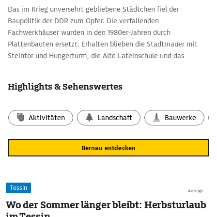
Das im Krieg unversehrt gebliebene Städtchen fiel der
Baupolitik der DDR zum Opfer. Die verfallenden
Fachwerkhäuser wurden in den 1980er-Jahren durch
Plattenbauten ersetzt. Erhalten blieben die Stadtmauer mit
Steintor und Hungerturm, die Alte Lateinschule und das
Henkershaus; ebenso St. Marien, die Backsteinkirche mit
schönem Chorgestühl, spätgotischer Kanzel und prächtigem
Highlights & Sehenswertes
Flügelaltar. Zeitgenössische Kunst zeigt das private Museum
des Medienkünstlers Wolf Kahlen am Pulverturm.
Aktivitäten
Landschaft
Bauwerke
Bernau entdecken
Tessin
Anzeige
Wo der Sommer länger bleibt: Herbsturlaub
im Tessin