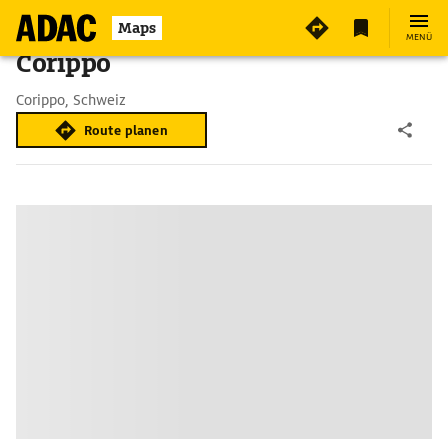
Maps
MENÜ
Corippo
Corippo, Schweiz
Route planen