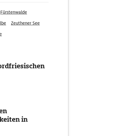
Fürstenwalde
lbe
Zeuthener See
e
ordfriesischen
ten
eiten in