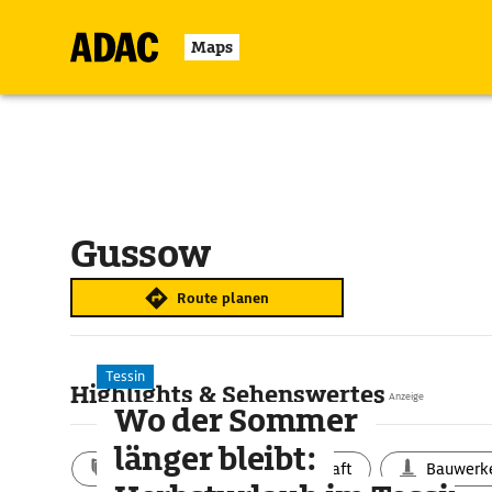
Maps
Gussow
Route planen
Tessin
Highlights & Sehenswertes
Anzeige
Wo der Sommer
länger bleibt:
Aktivitäten
Landschaft
Bauwerk