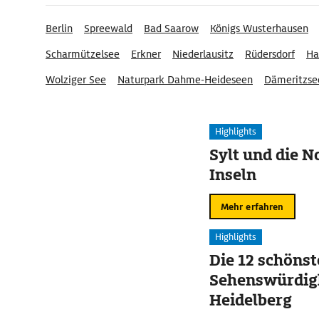
Berlin
Spreewald
Bad Saarow
Königs Wusterhausen
Scharmützelsee
Erkner
Niederlausitz
Rüdersdorf
Ha
Wolziger See
Naturpark Dahme-Heideseen
Dämeritzse
Deutsch Wusterhausen
Dahme-Seengebiet
Highlights
Sylt und die N
Inseln
Mehr erfahren
Highlights
Die 12 schöns
Sehenswürdigk
Heidelberg