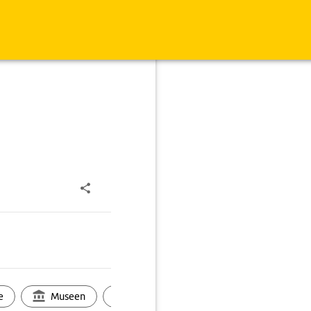
e
Museen
Ortsbild
Touren
Ges