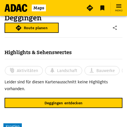
Maps
MENÜ
Deggingen
Route planen
Highlights & Sehenswertes
Aktivitäten
Landschaft
Bauwerke
Leider sind für diesen Kartenausschnitt keine Highlights
vorhanden.
Deggingen entdecken
Kroatien